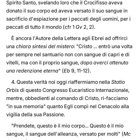
Spirito Santo, svelando loro che il Crocifisso aveva
donato il suo corpo ed aveva versato il suo sangue in
sacrificio d'espiazione per i peccati degli uomini, per i
peccati di tutto il mondo (cfr 1
Gv
2, 2).
È ancora l'Autore della Lettera agli Ebrei ad offrirci
una
chiara sintesi del mistero
: "Cristo ... entrò una volta
per sempre nel santuario non con sangue di capri e di
vitelli, ma con il proprio sangue,
dopo averci ottenuto
una redenzione eterna
" (
Eb
9, 11-12).
4. Questa verità noi oggi riaffermiamo nella
Statio
Orbis
di questo Congresso Eucaristico Internazionale,
mentre, obbedienti al comando di Cristo, ri-facciamo
"in sua memoria" quanto Egli compì nel Cenacolo alla
vigilia della sua Passione.
"Prendete, questo è il mio corpo... Questo è il mio
sangue, il sangue dell'alleanza, versato per molti" (
Mc