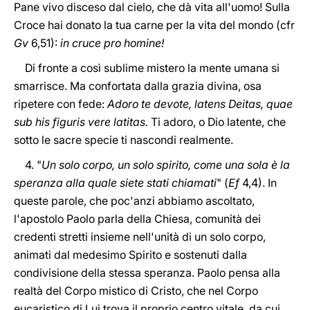
Pane vivo disceso dal cielo, che dà vita all'uomo! Sulla
Croce hai donato la tua carne per la vita del mondo (cfr
Gv
6,51):
in cruce pro homine!
Di fronte a così sublime mistero la mente umana si
smarrisce. Ma confortata dalla grazia divina, osa
ripetere con fede:
Adoro te devote, latens Deitas, quae
sub his figuris vere latitas.
Ti adoro, o Dio latente, che
sotto le sacre specie ti nascondi realmente.
4. "
Un solo corpo, un solo spirito, come una sola è la
speranza alla quale siete stati chiamati
" (
Ef
4,4). In
queste parole, che poc'anzi abbiamo ascoltato,
l'apostolo Paolo parla della Chiesa, comunità dei
credenti stretti insieme nell'unità di un solo corpo,
animati dal medesimo Spirito e sostenuti dalla
condivisione della stessa speranza. Paolo pensa alla
realtà del Corpo mistico di Cristo, che nel Corpo
eucaristico di Lui trova il proprio centro vitale, da cui