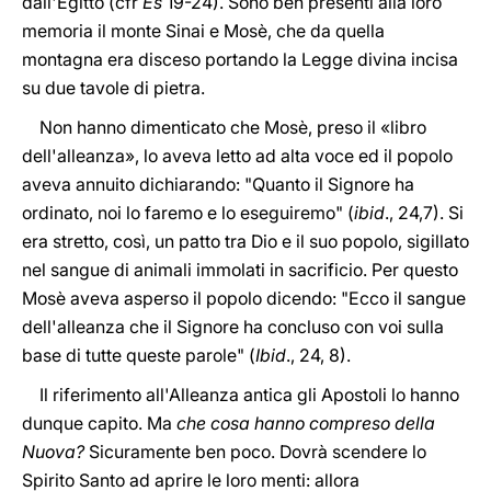
dall'Egitto (cfr
Es
19-24). Sono ben presenti alla loro
memoria il monte Sinai e Mosè, che da quella
montagna era disceso portando la Legge divina incisa
su due tavole di pietra.
Non hanno dimenticato che Mosè, preso il «libro
dell'alleanza», lo aveva letto ad alta voce ed il popolo
aveva annuito dichiarando: "Quanto il Signore ha
ordinato, noi lo faremo e lo eseguiremo" (
ibid
., 24,7). Si
era stretto, così, un patto tra Dio e il suo popolo, sigillato
nel sangue di animali immolati in sacrificio. Per questo
Mosè aveva asperso il popolo dicendo: "Ecco il sangue
dell'alleanza che il Signore ha concluso con voi sulla
base di tutte queste parole" (
Ibid
., 24, 8).
Il riferimento all'Alleanza antica gli Apostoli lo hanno
dunque capito. Ma
che cosa hanno compreso della
Nuova?
Sicuramente ben poco. Dovrà scendere lo
Spirito Santo ad aprire le loro menti: allora