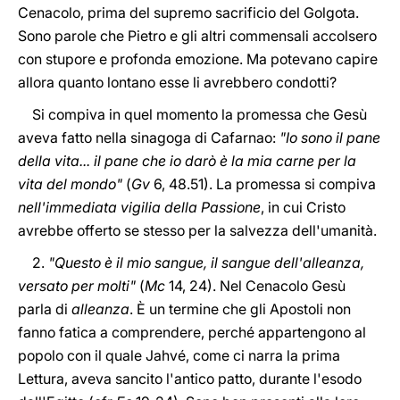
Cenacolo, prima del supremo sacrificio del Golgota.
Sono parole che Pietro e gli altri commensali accolsero
con stupore e profonda emozione. Ma potevano capire
allora quanto lontano esse li avrebbero condotti?
Si compiva in quel momento la promessa che Gesù
aveva fatto nella sinagoga di Cafarnao:
"Io sono il pane
della vita... il pane che io darò è la mia carne per la
vita del mondo"
(
Gv
6, 48.51). La promessa si compiva
nell'immediata vigilia della Passione
, in cui Cristo
avrebbe offerto se stesso per la salvezza dell'umanità.
2.
"Questo è il mio sangue, il sangue dell'alleanza,
versato per molti"
(
Mc
14, 24). Nel Cenacolo Gesù
parla di
alleanza
. È un termine che gli Apostoli non
fanno fatica a comprendere, perché appartengono al
popolo con il quale Jahvé, come ci narra la prima
Lettura, aveva sancito l'antico patto, durante l'esodo