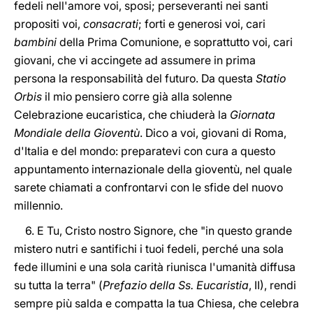
fedeli nell'amore voi, sposi; perseveranti nei santi
propositi voi,
consacrati
; forti e generosi voi, cari
bambini
della Prima Comunione, e soprattutto voi, cari
giovani, che vi accingete ad assumere in prima
persona la responsabilità del futuro. Da questa
Statio
Orbis
il mio pensiero corre già alla solenne
Celebrazione eucaristica, che chiuderà la
Giornata
Mondiale della Gioventù
. Dico a voi, giovani di Roma,
d'Italia e del mondo: preparatevi con cura a questo
appuntamento internazionale della gioventù, nel quale
sarete chiamati a confrontarvi con le sfide del nuovo
millennio.
6. E Tu, Cristo nostro Signore, che "in questo grande
mistero nutri e santifichi i tuoi fedeli, perché una sola
fede illumini e una sola carità riunisca l'umanità diffusa
su tutta la terra" (
Prefazio della Ss. Eucaristia
, II), rendi
sempre più salda e compatta la tua Chiesa, che celebra