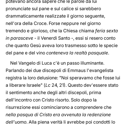
potevano ancora sapere che le parole da lui
pronunciate sul pane e sul calice si sarebbero
drammaticamente realizzate il giorno seguente,
nell'ora della Croce. Forse neppure nel giorno
tremendo e glorioso, che la Chiesa chiama
feria sexta
in parasceve
- il Venerdì Santo -, essi si resero conto
che quanto Gesù aveva loro trasmesso sotto le specie
del pane e del vino
conteneva la realtà pasquale
.
Nel Vangelo di Luca c'è un passo illuminante.
Parlando dei due discepoli di Emmaus l'evangelista
registra la loro delusione: "Noi speravamo che fosse lui
a liberare Israele" (
Lc
24, 21). Questo dev'essere stato
il sentimento anche degli altri discepoli, prima
dell'incontro con Cristo risorto. Solo dopo la
risurrezione essi cominciarono a comprendere che
nella pasqua di Cristo era avvenuta la redenzione
dell'uomo
. Alla piena verità li avrebbe poi condotti lo