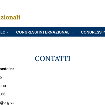
ILO
CONGRESSI INTERNAZIONALI
CONGRESSI 
CONTATTI
 sede in:
to
cano
3.66
s@org.va