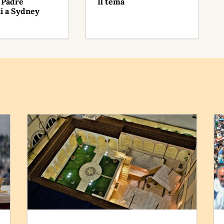
i Padre
Il tema
i a Sydney