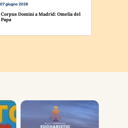
07 giugno 2026
21 maggio 
Corpus Domini a Madrid: Omelia del
Riunione 
Papa