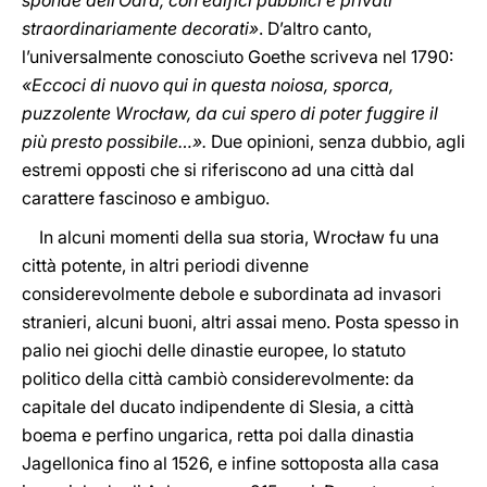
sponde dell’Odra, con edifici pubblici e privati
straordinariamente decorati»
. D’altro canto,
l’universalmente conosciuto Goethe scriveva nel 1790:
«Eccoci di nuovo qui in questa noiosa, sporca,
puzzolente Wrocław, da cui spero di poter fuggire il
più presto possibile…».
Due opinioni, senza dubbio, agli
estremi opposti che si riferiscono ad una città dal
carattere fascinoso e ambiguo.
In alcuni momenti della sua storia, Wrocław fu una
città potente, in altri periodi divenne
considerevolmente debole e subordinata ad invasori
stranieri, alcuni buoni, altri assai meno. Posta spesso in
palio nei giochi delle dinastie europee, lo statuto
politico della città cambiò considerevolmente: da
capitale del ducato indipendente di Slesia, a città
boema e perfino ungarica, retta poi dalla dinastia
Jagellonica fino al 1526, e infine sottoposta alla casa