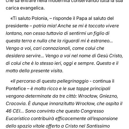
che sa entrare nella modernità conservando tutta la sua
carica evangelica.
«Ti saluto Polonia, – risponde il Papa al saluto del
presidente –
patria mia! Anche se mi è toccato vivere
lontano, non cesso tuttavia di sentirmi un figlio di
questa terra e nulla che la riguardi mi è estraneo...
Vengo a voi, cari connazionali, come colui che
desidera servire... Vengo a voi nel nome di Gesù Cristo,
di colui che è lo stesso ieri, oggi e sempre. Questo e il
motto della presente visita.
«Il percorso di questo pellegrinaggio
- continua il
Pontefice –
è molto ricco e le sue tappe principali
vengono determinate da tre città: Wrocław, Gniezno,
Cracovia. È dunque innanzitutto Wrocław, che ospita il
46 CEI… Sono convinto che questo Congresso
Eucaristico contribuirà efficacemente all’espansione
dello spazio vitale offerto a Cristo nel Santissimo