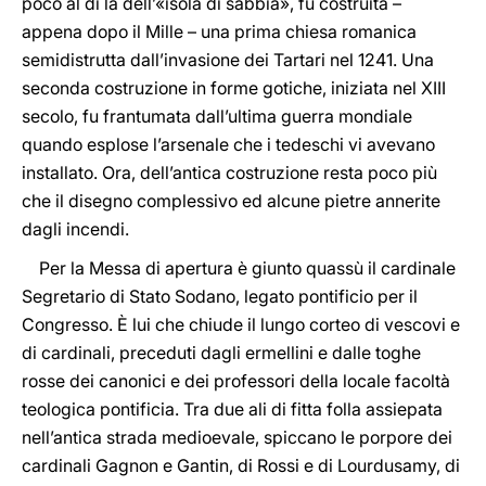
poco al di là dell’«isola di sabbia», fu costruita –
appena dopo il Mille – una prima chiesa romanica
semidistrutta dall’invasione dei Tartari nel 1241. Una
seconda costruzione in forme gotiche, iniziata nel XIII
secolo, fu frantumata dall’ultima guerra mondiale
quando esplose l’arsenale che i tedeschi vi avevano
installato. Ora, dell’antica costruzione resta poco più
che il disegno complessivo ed alcune pietre annerite
dagli incendi.
Per la Messa di apertura è giunto quassù il cardinale
Segretario di Stato Sodano, legato pontificio per il
Congresso. È lui che chiude il lungo corteo di vescovi e
di cardinali, preceduti dagli ermellini e dalle toghe
rosse dei canonici e dei professori della locale facoltà
teologica pontificia. Tra due ali di fitta folla assiepata
nell’antica strada medioevale, spiccano le porpore dei
cardinali Gagnon e Gantin, di Rossi e di Lourdusamy, di