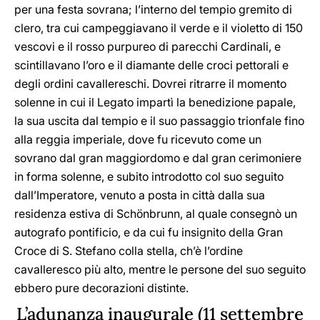
per una festa sovrana; l’interno del tempio gremito di
clero, tra cui campeggiavano il verde e il violetto di 150
vescovi e il rosso purpureo di parecchi Cardinali, e
scintillavano l’oro e il diamante delle croci pettorali e
degli ordini cavallereschi. Dovrei ritrarre il momento
solenne in cui il Legato impartì la benedizione papale,
la sua uscita dal tempio e il suo passaggio trionfale fino
alla reggia imperiale, dove fu ricevuto come un
sovrano dal gran maggiordomo e dal gran cerimoniere
in forma solenne, e subito introdotto col suo seguito
dall’Imperatore, venuto a posta in città dalla sua
residenza estiva di Schönbrunn, al quale consegnò un
autografo pontificio, e da cui fu insignito della Gran
Croce di S. Stefano colla stella, ch’è l’ordine
cavalleresco più alto, mentre le persone del suo seguito
ebbero pure decorazioni distinte.
L’adunanza inaugurale (11 settembre