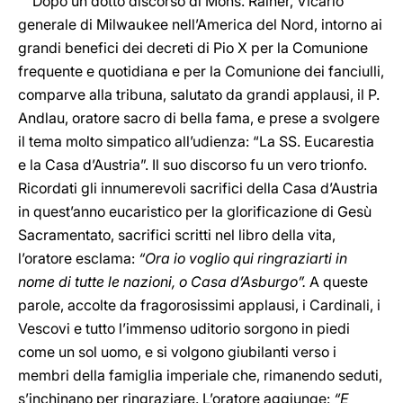
Dopo un dotto discorso di Mons. Rainer, Vicario
generale di Milwaukee nell’America del Nord, intorno ai
grandi benefici dei decreti di Pio X per la Comunione
frequente e quotidiana e per la Comunione dei fanciulli,
comparve alla tribuna, salutato da grandi applausi, il P.
Andlau, oratore sacro di bella fama, e prese a svolgere
il tema molto simpatico all’udienza: “La SS. Eucarestia
e la Casa d’Austria”. Il suo discorso fu un vero trionfo.
Ricordati gli innumerevoli sacrifici della Casa d’Austria
in quest’anno eucaristico per la glorificazione di Gesù
Sacramentato, sacrifici scritti nel libro della vita,
l’oratore esclama:
“Ora io voglio qui ringraziarti in
nome di tutte le nazioni, o Casa d’Asburgo”.
A queste
parole, accolte da fragorosissimi applausi, i Cardinali, i
Vescovi e tutto l’immenso uditorio sorgono in piedi
come un sol uomo, e si volgono giubilanti verso i
membri della famiglia imperiale che, rimanendo seduti,
s’inchinano per ringraziare. L’oratore aggiunge:
“E