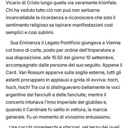
Vicario di Cristo lungo quella via veramente trionfale.
Chi ha veduto tutto ciò non può non serbarne
incancellabile la ricordanza e riconoscere che solo il
sentimento religioso sa ispirare manifestazioni così
semplici e così sublimi.
Sua Eminenza il Legato Pontificio giungeva a Vienna
col treno di corte, posto per ordine dell’Imperatore a
sua disposizione, alle 15.50 del giorno 10 settembre,
accompagnato dalle persone del suo seguito. Appena il
Card. Van Rossum apparve sulla soglia esterna, tutti gli
astanti proruppero in applausi e grida di evviva:
hoch,
hoch, hoch!
Tra cui si distinguevano bellamente le voci
argentine dei fanciulli e delle fanciulle; mentre il
concerto intonava l’inno imperiale del giubileo e,
quando il Cardinale fu salito in vettura, la marcia
generale. Fu un momento di vivissimo entusiasmo.
I tre cocchi giganteschi e sfarzosi, nel terzo dei quali