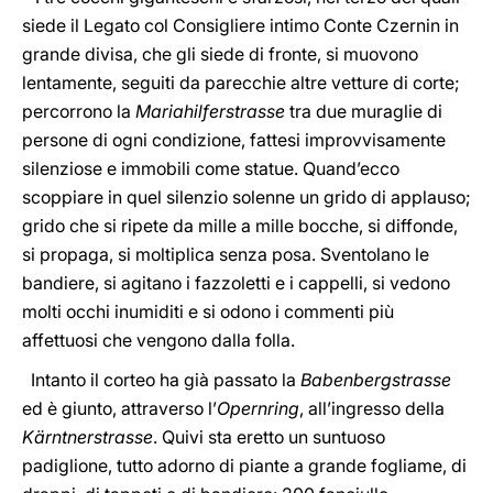
siede il Legato col Consigliere intimo Conte Czernin in
grande divisa, che gli siede di fronte, si muovono
lentamente, seguiti da parecchie altre vetture di corte;
percorrono la
Mariahilferstrasse
tra due muraglie di
persone di ogni condizione, fattesi improvvisamente
silenziose e immobili come statue. Quand’ecco
scoppiare in quel silenzio solenne un grido di applauso;
grido che si ripete da mille a mille bocche, si diffonde,
si propaga, si moltiplica senza posa. Sventolano le
bandiere, si agitano i fazzoletti e i cappelli, si vedono
molti occhi inumiditi e si odono i commenti più
affettuosi che vengono dalla folla.
Intanto il corteo ha già passato la
Babenbergstrasse
ed è giunto, attraverso l’
Opernring
, all’ingresso della
Kärntnerstrasse
. Quivi sta eretto un suntuoso
padiglione, tutto adorno di piante a grande fogliame, di