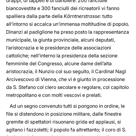
drappi, di tappeti e di bandiere: 200 fanciulle
biancovestite e 300 fanciulli dei ricreatorii vi fanno
spalliera dalla parte della
Kärntnerstrasse
: tutto
all’intorno si accalca un’immensa moltitudine di popolo.
Dinanzi al padiglione ha preso posto la rappresentanza
municipale, la giunta provinciale, alcuni deputati,
l’aristocrazia e le presidenze delle associazioni
cattoliche; nell’interno la presidenza della sezione
femminile del Congresso, alcune dame dell’alta
aristocrazia, il Nunzio col suo seguito, il Cardinal Nagl
Arcivescovo di Vienna, che vi è giunto in processione
da S. Stefano col clero secolare e regolare, col capitolo
metropolitano e con molti vescovi e prelati.
Ad un segno convenuto tutti si pongono in ordine, le
file si distendono in posizione militare, dalle finestre
gremite di spettatori risuonano grida ed applausi, si
agitano i fazzoletti; il popolo fa altrettanto; il coro di S.