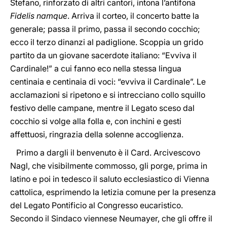
Stefano, rinforzato di altri cantori, intona l’antifona
Fidelis namque
. Arriva il corteo, il concerto batte la
generale; passa il primo, passa il secondo cocchio;
ecco il terzo dinanzi al padiglione. Scoppia un grido
partito da un giovane sacerdote italiano: “Evviva il
Cardinale!” a cui fanno eco nella stessa lingua
centinaia e centinaia di voci: “evviva il Cardinale”. Le
acclamazioni si ripetono e si intrecciano collo squillo
festivo delle campane, mentre il Legato sceso dal
cocchio si volge alla folla e, con inchini e gesti
affettuosi, ringrazia della solenne accoglienza.
Primo a dargli il benvenuto è il Card. Arcivescovo
Nagl, che visibilmente commosso, gli porge, prima in
latino e poi in tedesco il saluto ecclesiastico di Vienna
cattolica, esprimendo la letizia comune per la presenza
del Legato Pontificio al Congresso eucaristico.
Secondo il Sindaco viennese Neumayer, che gli offre il