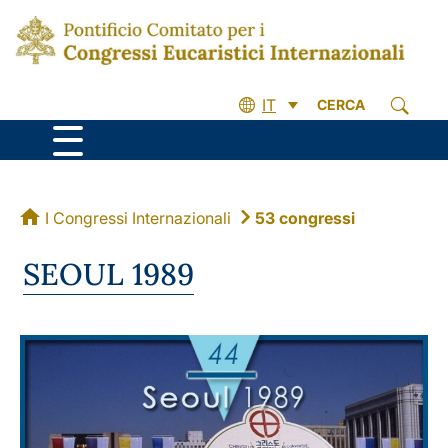
IT
CERCA
I Congressi Internazionali
53 congressi
SEOUL 1989