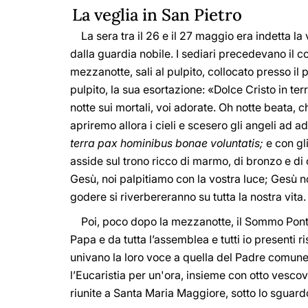
La veglia in San Pietro
La sera tra il 26 e il 27 maggio era indetta la v
dalla guardia nobile. I sediari precedevano il c
mezzanotte, sali al pulpito, collocato presso il 
pulpito, la sua esortazione: «Dolce Cristo in ter
notte sui mortali, voi adorate. Oh notte beata, 
apriremo allora i cieli e scesero gli angeli ad 
terra pax hominibus bonae voluntatis;
e con gl
asside sul trono ricco di marmo, di bronzo e di 
Gesù, noi palpitiamo con la vostra luce; Gesù noi
godere si riverbereranno su tutta la nostra vita.
Poi, poco dopo la mezzanotte, il Sommo Pontef
Papa e da tutta l’assemblea e tutti io presenti r
univano la loro voce a quella del Padre comune
l’Eucaristia per un'ora, insieme con otto vescov
riunite a Santa Maria Maggiore, sotto lo sguard