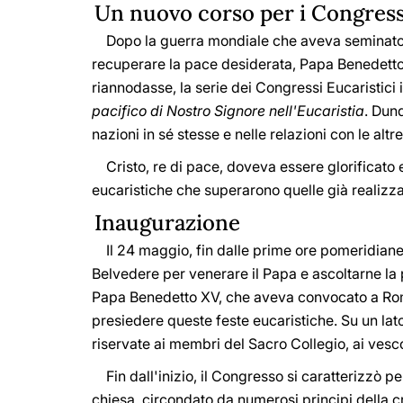
Un nuovo corso per i Congress
Dopo la guerra mondiale che aveva seminato mor
recuperare la pace desiderata, Papa Benedetto XV
riannodasse, la serie dei Congressi Eucaristici i
pacifico di Nostro Signore nell'Eucaristia
. Dun
nazioni in sé stesse e nelle relazioni con le al
Cristo, re di pace, doveva essere glorificato e
eucaristiche che superarono quelle già realizzat
Inaugurazione
Il 24 maggio, fin dalle prime ore pomeridiane,
Belvedere per venerare il Papa e ascoltarne la 
Papa Benedetto XV, che aveva convocato a Roma t
presiedere queste feste eucaristiche. Su un lato
riservate ai membri del Sacro Collegio, ai vesco
Fin dall'inizio, il Congresso si caratterizzò p
chiesa, circondato da numerosi principi della c