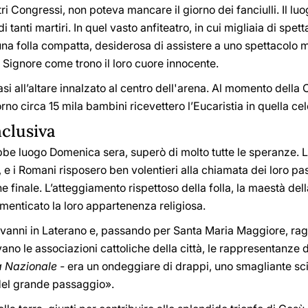
ongressi, non poteva mancare il giorno dei fanciulli. Il luogo
 tanti martiri. In quel vasto anfiteatro, in cui migliaia di spet
una folla compatta, desiderosa di assistere a uno spettacolo m
 Signore come trono il loro cuore innocente.
all’altare innalzato al centro dell'arena. Al momento della C
orno circa 15 mila bambini ricevettero l’Eucaristia in quella c
clusiva
 luogo Domenica sera, superò di molto tutte le speranze. L'in
 e i Romani risposero ben volentieri alla chiamata dei loro p
ne finale. L’atteggiamento rispettoso della folla, la maestà d
menticato la loro appartenenza religiosa.
vanni in Laterano e, passando per Santa Maria Maggiore, ragg
vano le associazioni cattoliche della città, le rappresentanze d
a Nazionale -
era un ondeggiare di drappi, uno smagliante scint
a del grande passaggio».