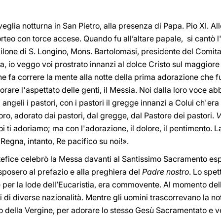
eglia notturna in San Pietro, alla presenza di Papa. Pio XI. All
orteo con torce accese. Quando fu all’altare papale, si cantò l
pilone di S. Longino, Mons. Bartolomasi, presidente del Comitato
ra, io veggo voi prostrato innanzi al dolce Cristo sul maggiore
che fa correre la mente alla notte della prima adorazione che f
adorare l'aspettato delle genti, il Messia. Noi dalla loro voce 
i angeli i pastori, con i pastori il gregge innanzi a Colui ch'era
oro, adorato dai pastori, dal gregge, dal Pastore dei pastori.
V
 ti adoriamo; ma con l'adorazione, il dolore, il pentimento. La
 Regna, intanto, Re pacifico su noi!».
ice celebrò la Messa davanti al Santissimo Sacramento espo
isposero al prefazio e alla preghiera del
Padre nostro
. Lo spet
 per la lode dell’Eucaristia, era commovente. Al momento del
i di diverse nazionalità. Mentre gli uomini trascorrevano la no
o della Vergine, per adorare lo stesso Gesù Sacramentato e ve