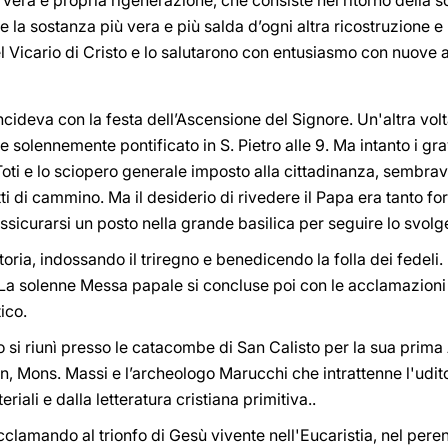
a e propria rigenerazione, che consiste nel ritorno della soc
la sostanza più vera e più salda d’ogni altra ricostruzione e ri
l Vicario di Cristo e lo salutarono con entusiasmo con nuove 
ideva con la festa dell’Ascensione del Signore. Un'altra volt
e solennemente pontificato in S. Pietro alle 9. Ma intanto i gra
oti e lo sciopero generale imposto alla cittadinanza, sembrav
i di cammino. Ma il desiderio di rivedere il Papa era tanto fort
assicurarsi un posto nella grande basilica per seguire lo svolg
oria, indossando il triregno e benedicendo la folla dei fedel
 La solenne Messa papale si concluse poi con le acclamazioni 
ico.
si riunì presso le catacombe di San Calisto per la sua prima
en, Mons. Massi e l’archeologo Marucchi che intrattenne l'udito
eriali e dalla letteratura cristiana primitiva..
lamando al trionfo di Gesù vivente nell'Eucaristia, nel peren