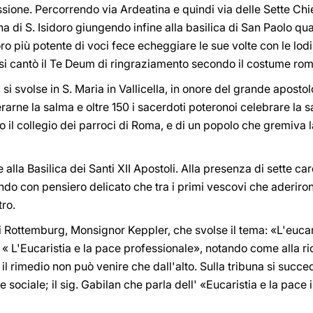
ssione. Percorrendo via Ardeatina e quindi via delle Sette Chi
a di S. Isidoro giungendo infine alla basilica di San Paolo qua
oro più potente di voci fece echeggiare le sue volte con le lo
 si cantò il Te Deum di ringraziamento secondo il costume ro
svolse in S. Maria in Vallicella, in onore del grande apostolo 
erarne la salma e oltre 150 i sacerdoti poteronoi celebrare la 
to il collegio dei parroci di Roma, e di un popolo che gremiva l
a Basilica dei Santi XII Apostoli. Alla presenza di sette card
do con pensiero delicato che tra i primi vescovi che aderiron
tro.
di Rottemburg, Monsignor Keppler, che svolse il tema: «L'euca
ò « L'Eucaristia e la pace professionale», notando come alla r
i; il rimedio non può venire che dall'alto. Sulla tribuna si s
sociale; il sig. Gabilan che parla dell' «Eucaristia e la pace in