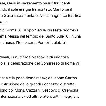
ese, Gesù in sacramento passò tra i canti
ndo il sole era già
tramontato. Mai forse il
di a Gesù sacramentato. Nella magnifica Basilica
mano.
di Roma S. Filippo Neri la cui festa ricorreva
santa Messa nel tempio del Santo. Alle 10, in una
a chiesa, l'E.mo card. Pompili celebrò il
inali, di numerosi vescovi e di una folla
o alla celebrazione del Congresso di Roma vi il
ristia e la pace domestica»; dal conte Carton
icostruzione delle grandi ricchezze distrutte
uccedono poi Mons. Cazzani, vescovo di Cremona,
ternazionale» ed altri oratori, tutti inneggianti