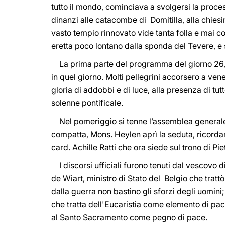
tutto il mondo, cominciava a svolgersi la proce
dinanzi alle catacombe di Domitilla, alla chiesin
vasto tempio rinnovato vide tanta folla e mai c
eretta poco lontano dalla sponda del Tevere, e
La prima parte del programma del giorno 26, si 
in quel giorno. Molti pellegrini accorsero a ven
gloria di addobbi e di luce, alla presenza di tut
solenne pontificale.
Nel pomeriggio si tenne l’assemblea generale all
compatta, Mons. Heylen aprì la seduta, ricordan
card. Achille Ratti che ora siede sul trono di Pie
I discorsi ufficiali furono tenuti dal vescovo 
de Wiart, ministro di Stato del Belgio che tratt
dalla guerra non bastino gli sforzi degli uomin
che tratta dell'Eucaristia come elemento di pace 
al Santo Sacramento come pegno di pace.