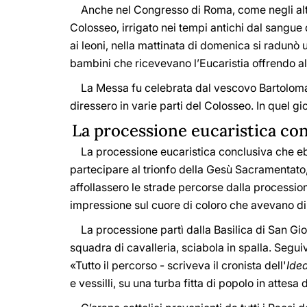
Anche nel Congresso di Roma, come negli altri C
Colosseo, irrigato nei tempi antichi dal sangue di
ai leoni, nella mattinata di domenica si radunò 
bambini che ricevevano l’Eucaristia offrendo al
La Messa fu celebrata dal vescovo Bartolomasi 
diressero in varie parti del Colosseo. In quel gi
La processione eucaristica con
La processione eucaristica conclusiva che ebbe
partecipare al trionfo della Gesù Sacramentato,
affollassero le strade percorse dalla processio
impressione sul cuore di coloro che avevano di
La processione partì dalla Basilica di San Gio
squadra di cavalleria, sciabola in spalla. Segui
«Tutto il percorso - scriveva il cronista dell'
Ide
e vessilli, su una turba fitta di popolo in attes