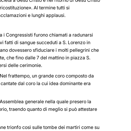
ietà a Gesù Cristo e nel ritorno di Gesù Cristo
costituzione». Al termine tutti si
acclamazioni e lunghi applausi.
a i Congressisti furono chiamati a radunarsi
vi fatti di sangue succeduti a S. Lorenzo in
ano dovessero sfiduciare i molti pellegrini che
e, che fino dalle 7 del mattino in piazza S.
ersi delle cerimonie.
i. Nel frattempo, un grande coro composto da
cantate dal coro la cui idea dominante era
 Assemblea generale nella quale presero la
rio, traendo quanto di meglio si può attestare
ne trionfo così sulle tombe dei martiri come su