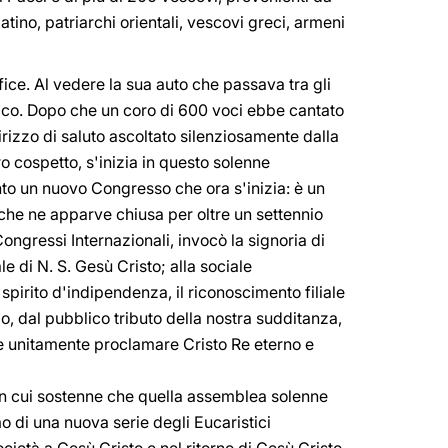
atino, patriarchi orientali, vescovi greci, armeni
ice. Al vedere la sua auto che passava tra gli
alco. Dopo che un coro di 600 voci ebbe cantato
irizzo di saluto ascoltato silenziosamente dalla
ro cospetto, s'inizia in questo solenne
anto un nuovo Congresso che ora s'inizia: è un
o che ne apparve chiusa per oltre un settennio
ngressi Internazionali, invocò la signoria di
e di N. S. Gesù Cristo; alla sociale
 spirito d'indipendenza, il riconoscimento filiale
o, dal pubblico tributo della nostra sudditanza,
e e unitamente proclamare Cristo Re eterno e
 in cui sostenne che quella assemblea solenne
o di una nuova serie degli Eucaristici