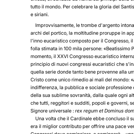
tutto il mondo. Per celebrare la gloria del Santi
e siriani.
Improvvisamente, le trombe d'argento intonarono
archi del portico, la moltitudine proruppe in 
l'inno eucaristico composto per il Congresso, il
folla stimata in 100 mila persone: «Beatissimo P
momento, il XXVI Congresso eucaristico internaz
principio di nuovi congressi eucaristici che s'i
quella serie donde tanto bene provenne alla uma
Cristo come unico rimedio ai mali del mondo: «Al
indifferenza, la pubblica e sociale professione d
della sua sublime sovranità, dalla quale ogni al
che tutti, reggitori e sudditi, popoli e governi
Signore universale :
rex regum et Dominus do
Una volta che il Cardinale ebbe concluso il suo
era il miglior contributo per offrire una pace v