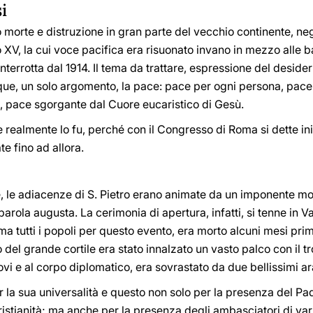
i
te e distruzione in gran parte del vecchio continente, negli 
, la cui voce pacifica era risuonato invano in mezzo alle batt
nterrotta dal 1914. Il tema da trattare, espressione del desider
que, un solo argomento, la pace: pace per ogni persona, pace n
tre, pace sgorgante dal Cuore eucaristico di Gesù.
 realmente lo fu, perché con il Congresso di Roma si dette in
e fino ad allora.
 le adiacenze di S. Pietro erano animate da un imponente mo
parola augusta. La cerimonia di apertura, infatti, si tenne in
utti i popoli per questo evento, era morto alcuni mesi prima 
 del grande cortile era stato innalzato un vasto palco con il t
vi e al corpo diplomatico, era sovrastato da due bellissimi ara
er la sua universalità e questo non solo per la presenza del 
ristianità; ma anche per la presenza degli ambasciatori di vari