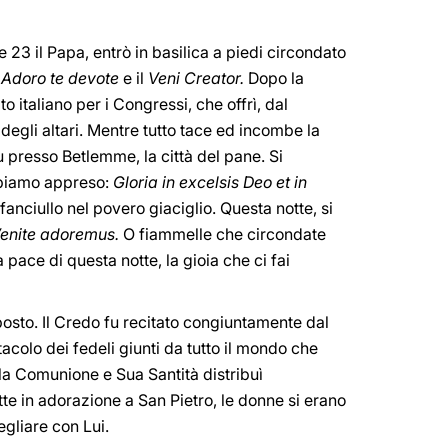
e 23 il Papa, entrò in basilica a piedi circondato
'
Adoro te devote
e il
Veni Creator.
Dopo la
 italiano per i Congressi, che offrì, dal
 degli altari. Mentre tutto tace ed incombe la
u presso Betlemme, la città del pane. Si
abbiamo appreso:
Gloria in excelsis Deo et in
 fanciullo nel povero giaciglio. Questa notte, si
enite adoremus.
O fiammelle che circondate
 pace di questa notte, la gioia che ci fai
sto. Il Credo fu recitato congiuntamente dal
tacolo dei fedeli giunti da tutto il mondo che
la Comunione e Sua Santità distribuì
tte in adorazione a San Pietro, le donne si erano
gliare con Lui.