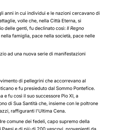
anni in cui individui e le nazioni cercavano di
aglie, volle che, nella Città Eterna, si
io delle genti, fu declinato così:
Il Regno
ella famiglia, pace nella società, pace nelle
izio ad una nuova serie di manifestazioni
vimento di pellegrini che accorrevano al
 Vaticano e fu presieduto dal Sommo Pontefice.
e fu così il suo successore Pio XI, a
rono di Sua Santità che, insieme con le poltrone
zzi, raffiguranti l'Ultima Cena.
Padre comune dei fedeli, capo supremo della
 Paesi e di più di 200 vescovi, provenienti da