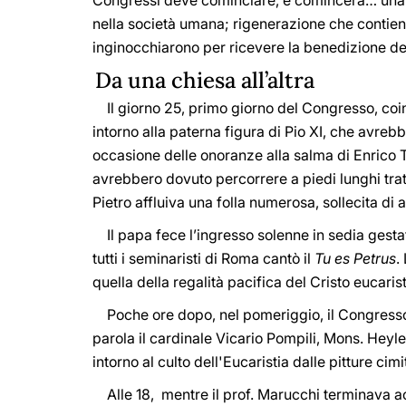
Congressi deve cominciare, e comincerà… una ver
nella società umana; rigenerazione che contiene 
inginocchiarono per ricevere la benedizione de
Da una chiesa all’altra
Il giorno 25, primo giorno del Congresso, coinc
intorno alla paterna figura di Pio XI, che avrebb
occasione delle onoranze alla salma di Enrico T
avrebbero dovuto percorrere a piedi lunghi tratt
Pietro affluiva una folla numerosa, sollecita di 
Il papa fece l’ingresso solenne in sedia gestat
tutti i seminaristi di Roma cantò il
Tu es Petrus
.
quella della regalità pacifica del Cristo eucarist
Poche ore dopo, nel pomeriggio, il Congresso 
parola il cardinale Vicario Pompili, Mons. Heyl
intorno al culto dell'Eucaristia dalle pitture cimit
Alle 18, mentre il prof. Marucchi terminava acc