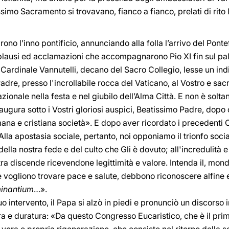
ssimo Sacramento si trovavano, fianco a fianco, prelati di rito l
 l’inno pontificio, annunciando alla folla l’arrivo del Pontef
applausi ed acclamazioni che accompagnarono Pio XI fin sul p
 Cardinale Vannutelli, decano del Sacro Collegio, lesse un ind
adre, presso l'incrollabile rocca del Vaticano, al Vostro e sac
ionale nella festa e nel giubilo dell’Alma Città. E non è solt
naugura sotto i Vostri gloriosi auspici, Beatissimo Padre, dop
na e cristiana società». E dopo aver ricordato i precedenti Co
la apostasia sociale, pertanto, noi opponiamo il trionfo social
ella nostra fede e del culto che Gli è dovuto; all'incredulità e
tra discende ricevendone legittimità e valore. Intenda il, mond
, se vogliono trovare pace e salute, debbono riconoscere alfin
minantium
…».
 intervento, il Papa si alzò in piedi e pronunciò un discorso
era e duratura: «Da questo Congresso Eucaristico, che è il prim