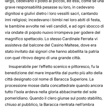
largo, cedevano il posto ai piccoli, ed essi, come se una
grave responsabilità pesasse su loro, in cedevano
dignitosi e giulivi dietro i loro vessilli sacri, cantando
inni religiosi; incedevano i bimbi nei loro abiti di festa,
le bambine avvolte nei veli candidi, e ad ogni sbocco di
via ondate di popolo nuovo irrompeva per godere del
magnifico spettacolo. Lo stesso Cardinale Ferrata vi
assisteva dal balcone del Casino Maltese, dove era
stato invitato dai signori che hanno abbellita la patria
con quel ritrovo degno di una grande città.
Insuperabile per l’effetto scenico e pittoresco, fu la
benedizione del mare impartita dal punto più alto della
città designato col nome di Baracca Superiore. La
processione mosse dalla concattedrale quando ancora
tutto l’isola ardeva nella gloria abbacinante del sole
pomeridiano. Quando il clero giunse sul posto stabilito,
chiuso al pubblico, la Baracca rientrata nell’ombra