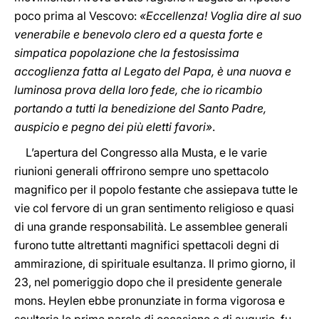
poco prima al Vescovo:
«Eccellenza! Voglia dire al suo
venerabile e benevolo clero ed a questa forte e
simpatica popolazione che la festosissima
accoglienza fatta al Legato del Papa, è una nuova e
luminosa prova della loro fede, che io ricambio
portando a tutti la benedizione del Santo Padre,
auspicio e pegno dei più eletti favori»
.
L’apertura del Congresso alla Musta, e le varie
riunioni generali offrirono sempre uno spettacolo
magnifico per il popolo festante che assiepava tutte le
vie col fervore di un gran sentimento religioso e quasi
di una grande responsabilità. Le assemblee generali
furono tutte altrettanti magnifici spettacoli degni di
ammirazione, di spirituale esultanza. Il primo giorno, il
23, nel pomeriggio dopo che il presidente generale
mons. Heylen ebbe pronunziate in forma vigorosa e
scultoria le prime parole di occasione e di augurio, fu