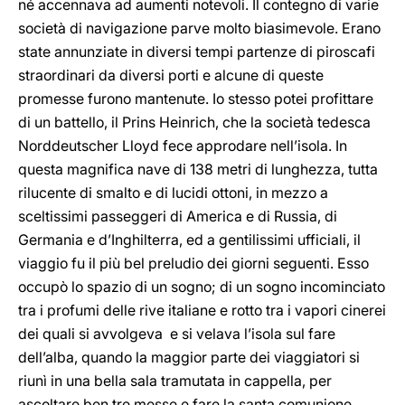
né accennava ad aumenti notevoli. Il contegno di varie
società di navigazione parve molto biasimevole. Erano
state annunziate in diversi tempi partenze di piroscafi
straordinari da diversi porti e alcune di queste
promesse furono mantenute. Io stesso potei profittare
di un battello, il Prins Heinrich, che la società tedesca
Norddeutscher Lloyd fece approdare nell’isola. In
questa magnifica nave di 138 metri di lunghezza, tutta
rilucente di smalto e di lucidi ottoni, in mezzo a
sceltissimi passeggeri di America e di Russia, di
Germania e d’Inghilterra, ed a gentilissimi ufficiali, il
viaggio fu il più bel preludio dei giorni seguenti. Esso
occupò lo spazio di un sogno; di un sogno incominciato
tra i profumi delle rive italiane e rotto tra i vapori cinerei
dei quali si avvolgeva e si velava l’isola sul fare
dell’alba, quando la maggior parte dei viaggiatori si
riunì in una bella sala tramutata in cappella, per
ascoltare ben tre messe e fare la santa comunione.