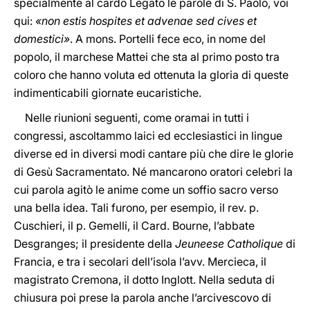
specialmente al cardo Legato le parole di S. Paolo, voi
qui:
«non estis hospites et advenae sed cives et
domestici»
. A mons. Portelli fece eco, in nome del
popolo, il marchese Mattei che sta al primo posto tra
coloro che hanno voluta ed ottenuta la gloria di queste
indimenticabili giornate eucaristiche.
Nelle riunioni seguenti, come oramai in tutti i
congressi, ascoltammo laici ed ecclesiastici in lingue
diverse ed in diversi modi cantare più che dire le glorie
di Gesù Sacramentato. Né mancarono oratori celebri la
cui parola agitò le anime come un soffio sacro verso
una bella idea. Tali furono, per esempio, il rev. p.
Cuschieri, il p. Gemelli, il Card. Bourne, l’abbate
Desgranges; il presidente della
Jeuneese Catholique
di
Francia, e tra i secolari dell’isola l’avv. Mercieca, il
magistrato Cremona, il dotto Inglott. Nella seduta di
chiusura poi prese la parola anche l’arcivescovo di