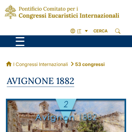
IT
CERCA
I Congressi Internazionali
53 congressi
AVIGNONE 1882